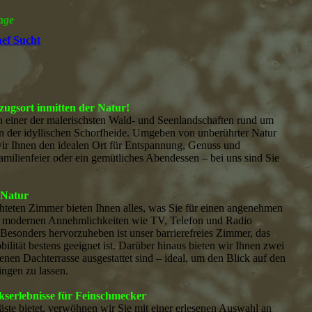
age
ef Sucht
gsort inmitten der Natur!
in einer der malerischsten Wald- und Seenlandschaften rund um
on der idyllischen Schorfheide. Umgeben von unberührter Natur
wir Ihnen den idealen Ort für Entspannung, Genuss und
milienfeier oder ein gemütliches Abendessen – bei uns sind Sie
 Natur
chteten Zimmer bieten Ihnen alles, was Sie für einen angenehmen
it modernen Annehmlichkeiten wie TV, Telefon und Radio
t. Besonders hervorzuheben ist unser barrierefreies Zimmer, das
lität bestens geeignet ist. Darüber hinaus bieten wir Ihnen zwei
enen Dachterrasse ausgestattet sind – ideal, um den Blick auf den
ngen zu lassen.
serlebnisse für Feinschmecker
äste bietet, verwöhnen wir Sie mit einer erlesenen Auswahl an