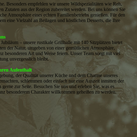
che. Besonders empfehlen wir unsere Wildspezialitäten wie Reh,
len Zutaten aus der Region zubereitet werden. Bei uns können Sie
liche Atmosphäre eines echten Familienbetriebs genießen. Für den
m eine Vielzahl an Beilagen und köstlichen Desserts, die Ihre
uns
ubiläum – unsere rustikale Grillhalle mit 140 Sitzplätzen bietet
tten der Natur, umgeben von einer gemütlichen Atmosphäre,
nz besonderen Art und Weise feiern. Unser Team sorgt mit viel
tung unvergesslich bleibt.
hren Aufenthalt
gebung, der Qualität unserer Küche und dem Charme unseres
ernachten, schlemmen oder einfach nur eine Auszeit inmitten der
 gerne zur Seite. Besuchen Sie uns und erleben Sie, was es
 ganz besonderem Charakter willkommen geheißen zu werden.