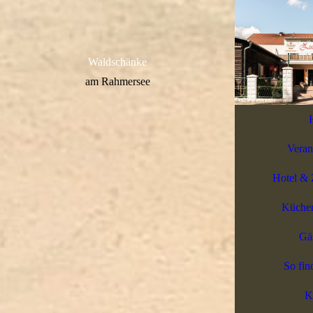
Waldschänke
am Rahmersee
Veran
Hotel & 
Küchen
Gä
So fin
K