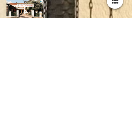
Herzlich willkommen auf unserer Homepage
Aktuelle Stellenangebote auf:
Küchenchef Sucht
Gästebuch
13 Einträge auf 3 Seiten
Ins Gästebuch eintragen
Andrea und Dirk Adels
04.08.2024
16:17:16
Wir kommen auch schon länger immer wieder gern bei Ihnen
die sehr geschmackvoll angerichteten und zubereiteten
Wildspeisen essen und waren stets begeistert von dem Leckeren
Essen.
Wir möchten auch ein Lob an das gesamte Team geben, denn
es sind Alle sehr freundlich und stets bemüht einem die
wünsche von den Augen abzulesen. Das ist finden wir heute
schon selten geworden.