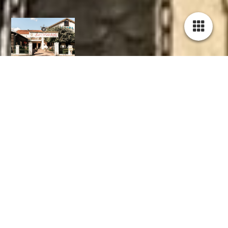
Herzlich willkommen auf unserer Homepage
Aktuelle Stellenangebote auf:
Küchenchef Sucht
Unser Hotel & Zimmerpreise
Unsere 17 gemütlichen Zimmer und 2 Appartements bieten mit
insgesamt 50 Betten den perfekten Rückzugsort für Ihre
Auszeit. Die elegante Mischung aus edlen Materialien und
rustikalem Charme sorgt für behaglichen Wohnkomfort. Ein
barrierefreies Zimmer sowie ein Fahrstuhl, der beide Etagen
miteinander verbindet, bieten zusätzlichen Komfort.
Zimmerausstattung:
Radio, TV, Telefon, WLAN