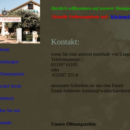
Herzlich willkommen auf unserer Homep
Aktuelle Stellenangebote auf:
Küchench
Kontakt:
Home
wenn Sie eine antwort innerhalb von 5 tage
Telefonnummer: |
staltungen
033397 61105
oder
Zimmerpreise
033397 355-0
ansonsten Schreiben sie uns eine Email:
chef Sucht
Email Addresse: kontakt@waldschaenkera
stebuch
den Sie uns
ontakt
Unsere Öffnungszeiten