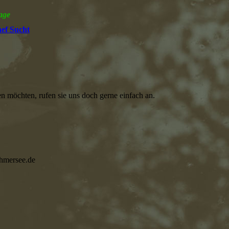
age
ef Sucht
n möchten, rufen sie uns doch gerne einfach an.
hmersee.de