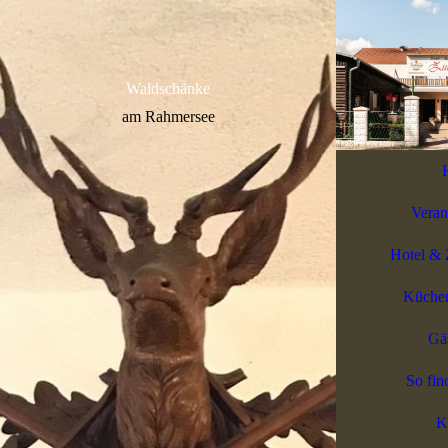
Waldschänke
am Rahmersee
Veran
Hotel & 
Küchen
Gä
So fin
K